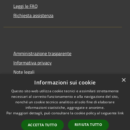
Leggi le FAQ
Richiesta assistenza
Amministrazione trasparente
Informativa privacy
Note legali
×
Dichiarazione di accessibilità
Informazioni sui cookie
Questo sito web utilizza cookie tecnici e assimilati strettamente
necessari al corretto funzionamento e alla navigazione del sito,
nonché un cookie tecnico analitico al solo fine di elaborare
informazioni statistiche, aggregate e anonime.
RSS
Copyright © 2026 • Comune di
Per maggiori dettagli, può consultare la cookie policy al seguente
link
Accessibilità
Cadeo • Powered by
Privacy
Municipium
Accesso
•
RIFIUTA TUTTO
ACCETTA TUTTO