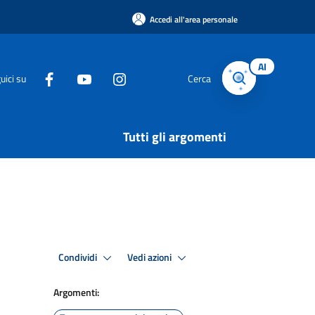
Accedi all'area personale
AI
uici su
Cerca
Tutti gli argomenti
Condividi
Vedi azioni
Argomenti: