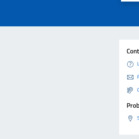
Cont
Prob