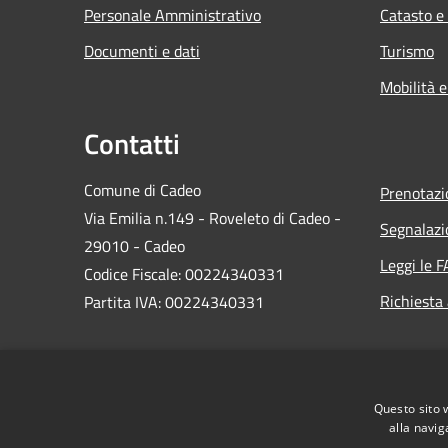
Personale Amministrativo
Catasto e
Documenti e dati
Turismo
Mobilità e
Contatti
Comune di Cadeo
Prenotaz
Via Emilia n.149 - Roveleto di Cadeo -
Segnalazi
29010 - Cadeo
Leggi le 
Codice Fiscale: 00224340331
Richiesta
Partita IVA: 00224340331
PEC:
comune.cadeo@sintranet.legalmail.it
Questo sito 
Centralino Unico: 0523.503311
alla navig