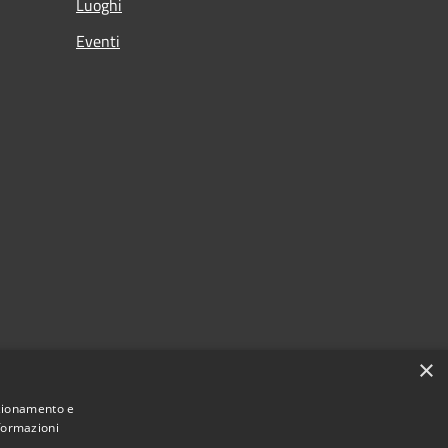
Luoghi
Eventi
×
nzionamento e
nformazioni