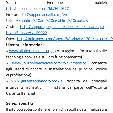
Safari [versione mobile]:
http://support.apple.com/kb/HT1677
Firefox:
http://support.mozilla.org/en-
US/kb/Enabling%20and%20disabling%20cookies
Android:
http://support.google.com/mobile/bin/answer.py?
hl=en&answer=169022
Opera:
http://help.opera.com/opera/Windows/1781/it/contro
Ulteriori informazioni
•
www.allaboutcookies.org
(per maggiori informazioni sulle
tecnologie cookies e sul loro funzionamento)
•
www.youronlinechoices.com/it/a-proposito
(consente
agli utenti di opporsi all’installazione dei principali cookie
di profilazione)
•
www.garanteprivacy.it/cookie
(raccolta dei principali
interventi normativi in materia da parte dell’Autorità
Garante Italiana)
Servizi specifici
Il sito potrebbe contenere form di raccolta dati finalizzati a