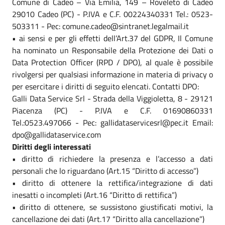
Comune di Cadeo – Via Emilia, 149 – Roveleto di Cadeo
29010 Cadeo (PC) - P.IVA e C.F. 00224340331 Tel.: 0523-
503311 - Pec: comune.cadeo@sintranet.legalmail.it
• ai sensi e per gli effetti dell’Art.37 del GDPR, Il Comune
ha nominato un Responsabile della Protezione dei Dati o
Data Protection Officer (RPD / DPO), al quale è possibile
rivolgersi per qualsiasi informazione in materia di privacy o
per esercitare i diritti di seguito elencati. Contatti DPO:
Galli Data Service Srl - Strada della Viggioletta, 8 - 29121
Piacenza (PC) - P.IVA e C.F. 01690860331
Tel.:0523.497066 - Pec: gallidataservicesrl@pec.it Email:
dpo@gallidataservice.com
Diritti degli interessati
• diritto di richiedere la presenza e l’accesso a dati
personali che lo riguardano (Art.15 “Diritto di accesso”)
• diritto di ottenere la rettifica/integrazione di dati
inesatti o incompleti (Art.16 “Diritto di rettifica”)
• diritto di ottenere, se sussistono giustificati motivi, la
cancellazione dei dati (Art.17 “Diritto alla cancellazione”)