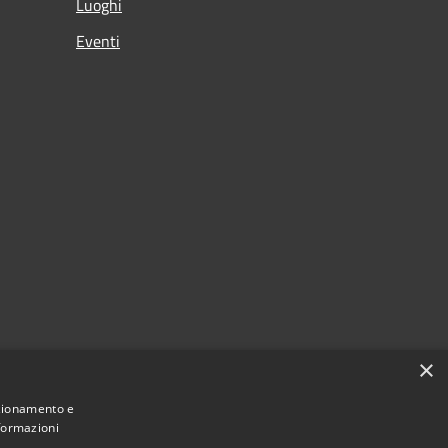
Luoghi
Eventi
×
nzionamento e
nformazioni