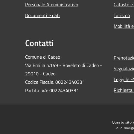
Personale Amministrativo
Catasto e
Documenti e dati
Turismo
Mobilità e
Contatti
Comune di Cadeo
Prenotaz
Via Emilia n.149 - Roveleto di Cadeo -
Segnalazi
29010 - Cadeo
Leggi le 
Codice Fiscale: 00224340331
Richiesta
Partita IVA: 00224340331
PEC:
comune.cadeo@sintranet.legalmail.it
Questo sito 
Centralino Unico: 0523.503311
alla navig