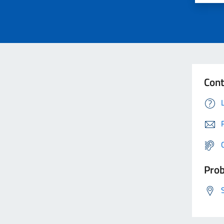
Cont
Prob