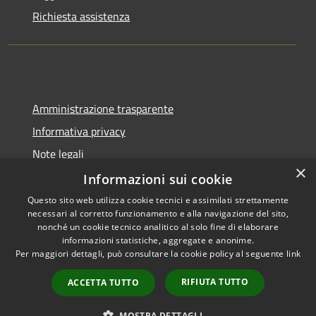
Richiesta assistenza
Amministrazione trasparente
Informativa privacy
Note legali
×
Dichiarazione di accessibilità
Informazioni sui cookie
Questo sito web utilizza cookie tecnici e assimilati strettamente
necessari al corretto funzionamento e alla navigazione del sito,
nonché un cookie tecnico analitico al solo fine di elaborare
informazioni statistiche, aggregate e anonime.
RSS
Copyright © 2026 • Comune di
Per maggiori dettagli, può consultare la cookie policy al seguente
link
Accessibilità
Cadeo • Powered by
Privacy
Municipium
Accesso
•
RIFIUTA TUTTO
ACCETTA TUTTO
Cookie
redazione
Mappa del sito
MOSTRA DETTAGLI