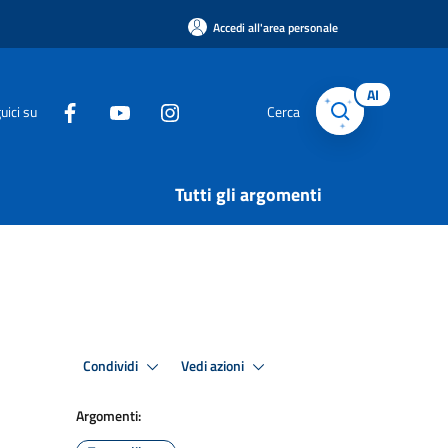
Accedi all'area personale
AI
uici su
Cerca
Tutti gli argomenti
Condividi
Vedi azioni
Argomenti: