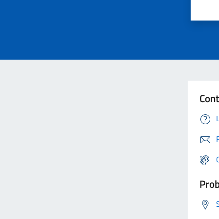
Cont
Prob