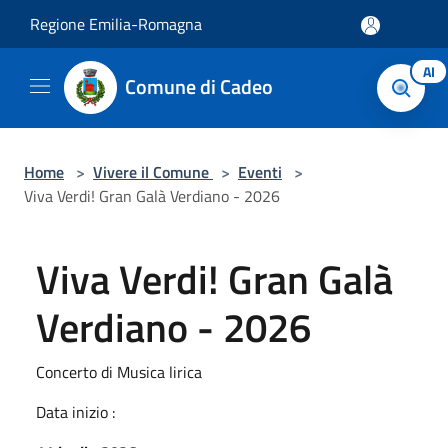
Salta al contenuto principale
Regione Emilia-Romagna
AI
Comune di Cadeo
Home
>
Vivere il Comune
>
Eventi
>
Viva Verdi! Gran Galà Verdiano - 2026
Viva Verdi! Gran Galà
Verdiano - 2026
Concerto di Musica lirica
Data inizio :