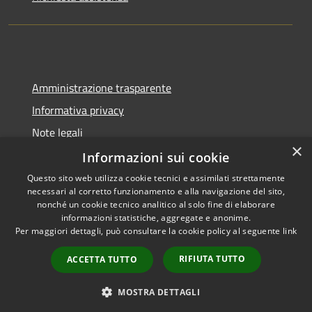
Amministrazione trasparente
Informativa privacy
Note legali
×
Dichiarazione di accessibilità
Informazioni sui cookie
Questo sito web utilizza cookie tecnici e assimilati strettamente
necessari al corretto funzionamento e alla navigazione del sito,
nonché un cookie tecnico analitico al solo fine di elaborare
informazioni statistiche, aggregate e anonime.
RSS
Copyright © 2026 • Comune di
Per maggiori dettagli, può consultare la cookie policy al seguente
link
Accessibilità
Cadeo • Powered by
Privacy
Municipium
Accesso
•
RIFIUTA TUTTO
ACCETTA TUTTO
Cookie
redazione
Mappa del sito
MOSTRA DETTAGLI