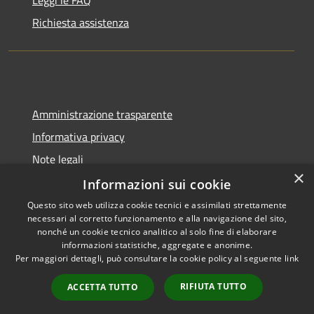
Leggi le FAQ
Richiesta assistenza
Amministrazione trasparente
Informativa privacy
Note legali
×
Dichiarazione di accessibilità
Informazioni sui cookie
Questo sito web utilizza cookie tecnici e assimilati strettamente
necessari al corretto funzionamento e alla navigazione del sito,
nonché un cookie tecnico analitico al solo fine di elaborare
informazioni statistiche, aggregate e anonime.
RSS
Copyright © 2026 • Comune di
Per maggiori dettagli, può consultare la cookie policy al seguente
link
Accessibilità
Cadeo • Powered by
Privacy
Municipium
Accesso
•
RIFIUTA TUTTO
ACCETTA TUTTO
Cookie
redazione