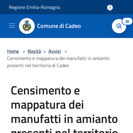
Salta al contenuto principale
Regione Emilia-Romagna
AI
Comune di Cadeo
Home
>
Novità
>
Avvisi
>
Censimento e mappatura dei manufatti in amianto
presenti nel territorio di Cadeo
Censimento e
mappatura dei
manufatti in amianto
presenti nel territorio