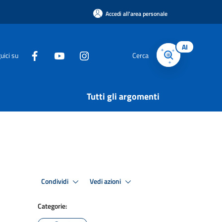
Accedi all'area personale
AI
uici su
Cerca
Tutti gli argomenti
Condividi
Vedi azioni
Categorie: