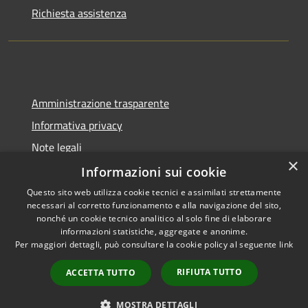
Richiesta assistenza
Amministrazione trasparente
Informativa privacy
Note legali
×
Dichiarazione di accessibilità
Informazioni sui cookie
Questo sito web utilizza cookie tecnici e assimilati strettamente
necessari al corretto funzionamento e alla navigazione del sito,
nonché un cookie tecnico analitico al solo fine di elaborare
informazioni statistiche, aggregate e anonime.
RSS
Copyright © 2026 • Comune di
Per maggiori dettagli, può consultare la cookie policy al seguente
link
Accessibilità
Cadeo • Powered by
Privacy
Municipium
Accesso
•
RIFIUTA TUTTO
ACCETTA TUTTO
Cookie
redazione
Mappa del sito
MOSTRA DETTAGLI