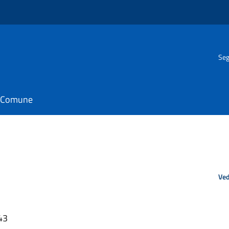
Seg
il Comune
Ved
43