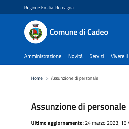
Salta al contenuto principale
Regione Emilia-Romagna
Comune di Cadeo
Amministrazione
Novità
Servizi
Vivere 
Home
>
Assunzione di personale
Assunzione di personale
Ultimo aggiornamento
: 24 marzo 2023, 16: