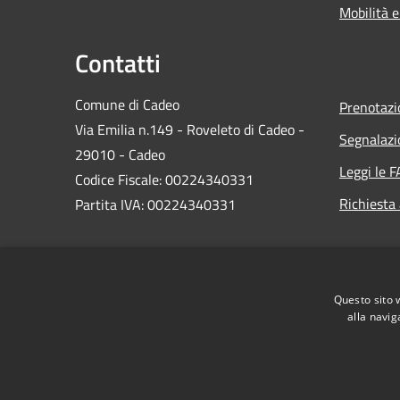
Mobilità e
Contatti
Comune di Cadeo
Prenotaz
Via Emilia n.149 - Roveleto di Cadeo -
Segnalazi
29010 - Cadeo
Leggi le 
Codice Fiscale: 00224340331
Richiesta
Partita IVA: 00224340331
PEC:
comune.cadeo@sintranet.legalmail.it
Questo sito 
Centralino Unico: 0523.503311
alla navig