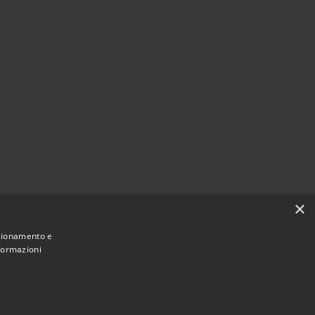
×
nzionamento e
nformazioni