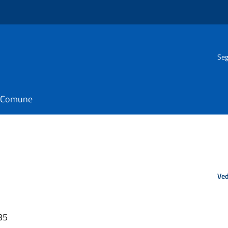
Seg
il Comune
Ved
35