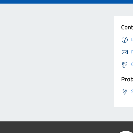
Cont
Prob