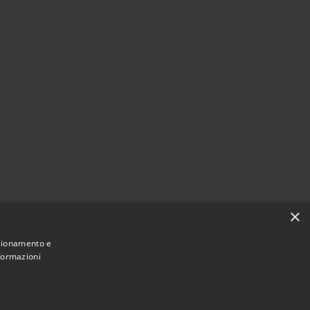
×
nzionamento e
nformazioni