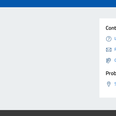
Cont
Prob