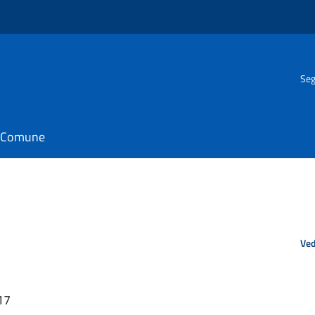
Seg
il Comune
Ved
17