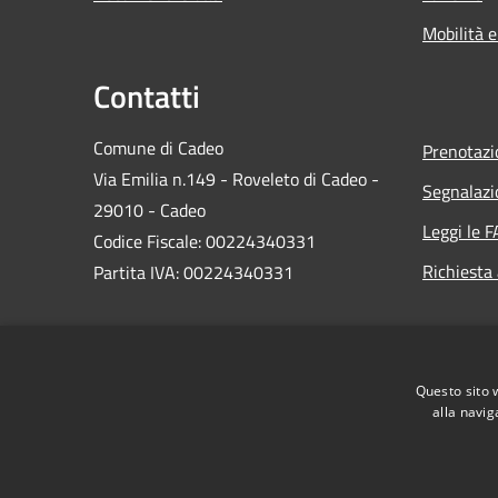
Mobilità e
Contatti
Comune di Cadeo
Prenotaz
Via Emilia n.149 - Roveleto di Cadeo -
Segnalazi
29010 - Cadeo
Leggi le 
Codice Fiscale: 00224340331
Richiesta
Partita IVA: 00224340331
PEC:
comune.cadeo@sintranet.legalmail.it
Questo sito 
Centralino Unico: 0523.503311
alla navig