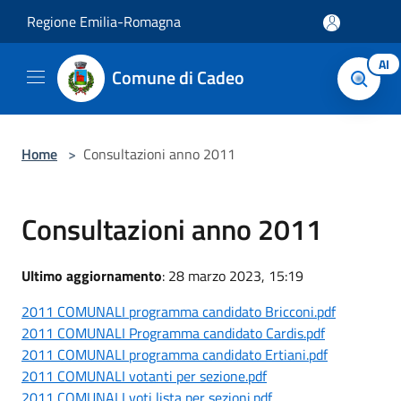
Salta al contenuto principale
Regione Emilia-Romagna
AI
Comune di Cadeo
Home
>
Consultazioni anno 2011
Consultazioni anno 2011
Ultimo aggiornamento
: 28 marzo 2023, 15:19
2011 COMUNALI programma candidato Bricconi.pdf
2011 COMUNALI Programma candidato Cardis.pdf
2011 COMUNALI programma candidato Ertiani.pdf
2011 COMUNALI votanti per sezione.pdf
2011 COMUNALI voti lista per sezioni.pdf