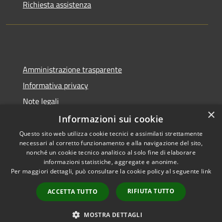
Richiesta assistenza
Amministrazione trasparente
Informativa privacy
Note legali
×
Dichiarazione di accessibilità
Informazioni sui cookie
Questo sito web utilizza cookie tecnici e assimilati strettamente
necessari al corretto funzionamento e alla navigazione del sito,
nonché un cookie tecnico analitico al solo fine di elaborare
informazioni statistiche, aggregate e anonime.
RSS
Copyright © 2026 • Comune di
Per maggiori dettagli, può consultare la cookie policy al seguente
link
Accessibilità
Cadeo • Powered by
Privacy
Municipium
Accesso
•
RIFIUTA TUTTO
ACCETTA TUTTO
Cookie
redazione
Mappa del sito
MOSTRA DETTAGLI