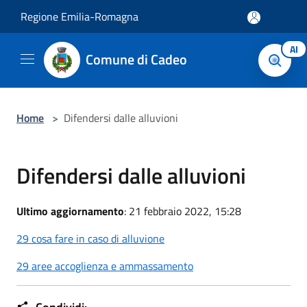
Salta al contenuto principale
Regione Emilia-Romagna
AI
Comune di Cadeo
Home
>
Difendersi dalle alluvioni
Difendersi dalle alluvioni
Ultimo aggiornamento
: 21 febbraio 2022, 15:28
29 cosa fare in caso di alluvione
29 aree accoglienza e ammassamento