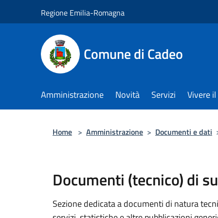
Salta al contenuto principale
Regione Emilia-Romagna
Comune di Cadeo
Amministrazione
Novità
Servizi
Vivere 
Home
>
Amministrazione
>
Documenti e dati
Documenti (tecnico) di s
Sezione dedicata a documenti di natura tecnica
servizi, statistiche e altre pubblicazioni gener