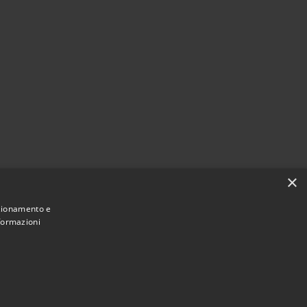
×
nzionamento e
nformazioni
Municipium
Accesso redazione
 di Cadeo • Powered by
•