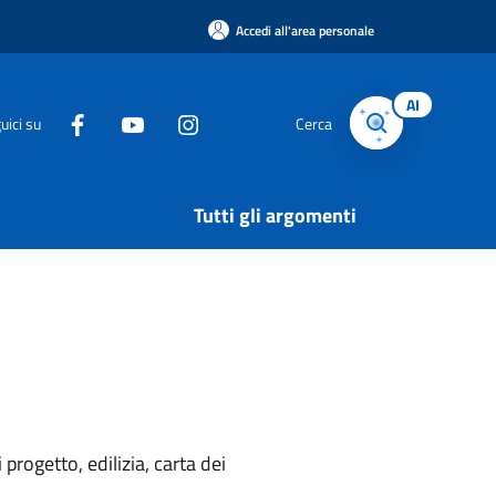
Accedi all'area personale
AI
uici su
Cerca
Tutti gli argomenti
rogetto, edilizia, carta dei