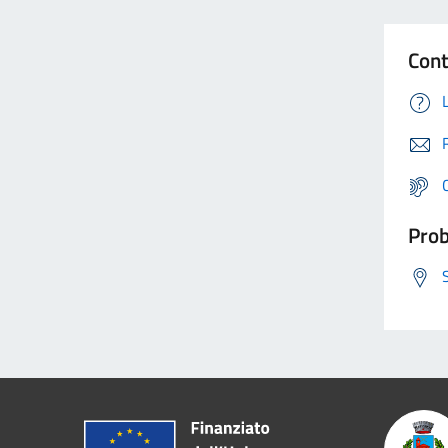
Cont
Prob