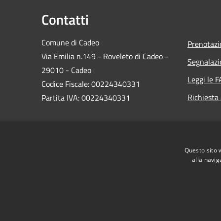
Contatti
Comune di Cadeo
Prenotaz
Via Emilia n.149 - Roveleto di Cadeo -
Segnalazi
29010 - Cadeo
Leggi le 
Codice Fiscale: 00224340331
Richiesta
Partita IVA: 00224340331
PEC:
comune.cadeo@sintranet.legalmail.it
Questo sito 
Centralino Unico: 0523.503311
alla navig
RSS
Accessibilità
Privacy
Cookie
Mappa de