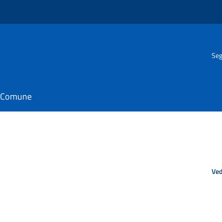
Seg
il Comune
Ved