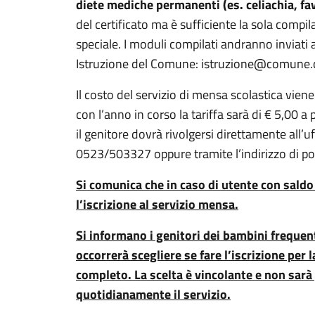
diete mediche permanenti (es. celiachia, fa
del certificato ma è sufficiente la sola compi
speciale. I moduli compilati andranno inviati al
Istruzione del Comune: istruzione@comune.c
Il costo del servizio di mensa scolastica vien
con l’anno in corso la tariffa sarà di € 5,00 a p
il genitore dovrà rivolgersi direttamente all’u
0523/503327 oppure tramite l’indirizzo di p
Si comunica che in caso di utente con saldo
l’iscrizione al servizio mensa.
Si informano i genitori dei bambini frequent
occorrerà scegliere se fare l’iscrizione per 
completo. La scelta è vincolante e non sarà
quotidianamente il servizio.