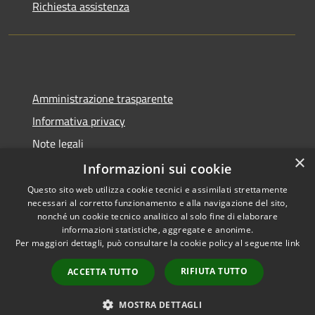
Richiesta assistenza
Amministrazione trasparente
Informativa privacy
Note legali
×
Dichiarazione di accessibilità
Informazioni sui cookie
Questo sito web utilizza cookie tecnici e assimilati strettamente
necessari al corretto funzionamento e alla navigazione del sito,
nonché un cookie tecnico analitico al solo fine di elaborare
informazioni statistiche, aggregate e anonime.
RSS
Copyright © 2026 • Comune di
Per maggiori dettagli, può consultare la cookie policy al seguente
link
Accessibilità
Cadeo • Powered by
Privacy
Municipium
Accesso
•
RIFIUTA TUTTO
ACCETTA TUTTO
Cookie
redazione
Mappa del sito
MOSTRA DETTAGLI