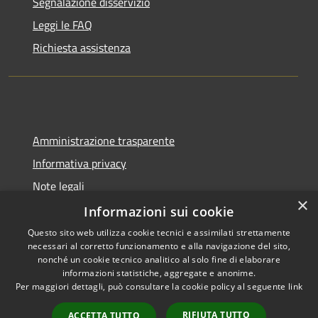
Segnalazione disservizio
Leggi le FAQ
Richiesta assistenza
Amministrazione trasparente
Informativa privacy
Note legali
×
Dichiarazione di accessibilità
Informazioni sui cookie
Questo sito web utilizza cookie tecnici e assimilati strettamente
necessari al corretto funzionamento e alla navigazione del sito,
nonché un cookie tecnico analitico al solo fine di elaborare
informazioni statistiche, aggregate e anonime.
RSS
Copyright © 2026 • Comune di
Per maggiori dettagli, può consultare la cookie policy al seguente
link
Accessibilità
Cadeo • Powered by
Privacy
Municipium
Accesso
•
RIFIUTA TUTTO
ACCETTA TUTTO