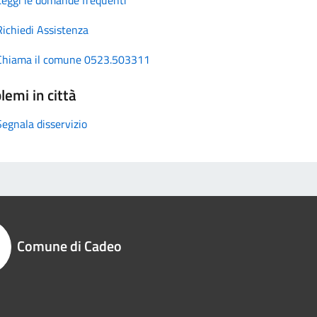
Richiedi Assistenza
Chiama il comune 0523.503311
lemi in città
Segnala disservizio
Comune di Cadeo