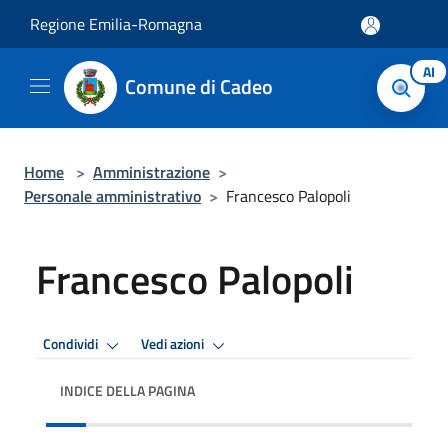
Salta al contenuto principale
Regione Emilia-Romagna
AI
Comune di Cadeo
Home
>
Amministrazione
>
Personale amministrativo
>
Francesco Palopoli
Francesco Palopoli
Condividi
Vedi azioni
INDICE DELLA PAGINA