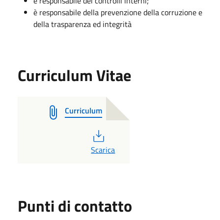
è responsabile dei controlli interni;
è responsabile della prevenzione della corruzione e
della trasparenza ed integrità
Curriculum Vitae
Curriculum
PDF
Scarica
Punti di contatto