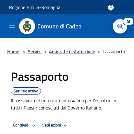
Salta al contenuto principale
Regione Emilia-Romagna
AI
Comune di Cadeo
Home
>
Servizi
>
Anagrafe e stato civile
>
Passaporto
Passaporto
Servizio attivo
Il passaporto è un documento valido per l’espatrio in
tutti i Paesi riconosciuti dal Governo Italiano.
Condividi
Vedi azioni