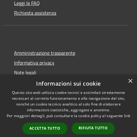
Leggi le FAQ
Richiesta assistenza
Amministrazione trasparente
Informativa privacy
Note legali
×
Dichiarazione di accessibilità
Informazioni sui cookie
Questo sito web utilizza cookie tecnici e assimilati strettamente
necessari al corretto funzionamento e alla navigazione del sito,
nonché un cookie tecnico analitico al solo fine di elaborare
informazioni statistiche, aggregate e anonime.
RSS
Copyright © 2026 • Comune di
Per maggiori dettagli, può consultare la cookie policy al seguente
link
Accessibilità
Cadeo • Powered by
Privacy
Municipium
Accesso
•
RIFIUTA TUTTO
ACCETTA TUTTO
Cookie
redazione