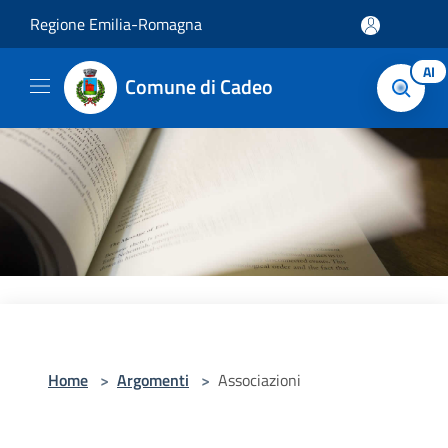
Salta al contenuto principale
Regione Emilia-Romagna
AI
Comune di Cadeo
Home
>
Argomenti
>
Associazioni