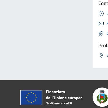
Cont
Prob