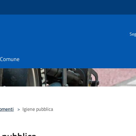
Seg
il Comune
omenti
>
Igiene pubblica