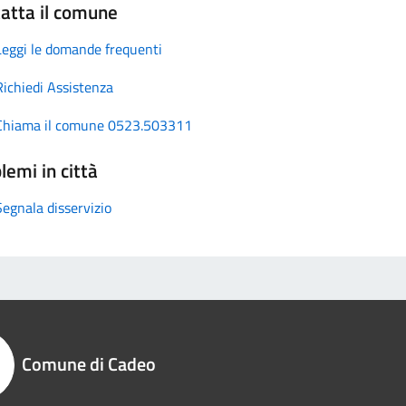
atta il comune
Leggi le domande frequenti
Richiedi Assistenza
Chiama il comune 0523.503311
lemi in città
Segnala disservizio
Comune di Cadeo