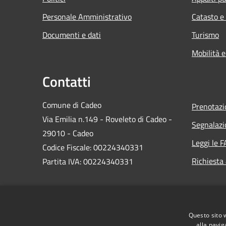
Personale Amministrativo
Catasto e
Documenti e dati
Turismo
Mobilità e
Contatti
Comune di Cadeo
Prenotaz
Via Emilia n.149 - Roveleto di Cadeo -
Segnalazi
29010 - Cadeo
Leggi le 
Codice Fiscale: 00224340331
Richiesta
Partita IVA: 00224340331
PEC:
comune.cadeo@sintranet.legalmail.it
Questo sito 
Centralino Unico: 0523.503311
alla navig