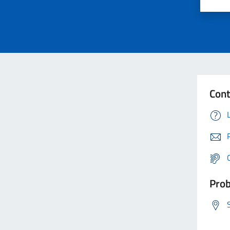
Cont
Prob