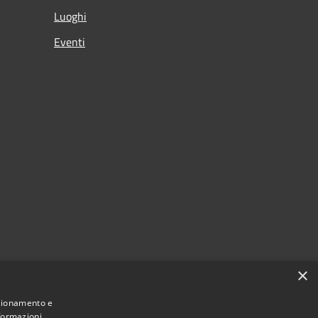
Luoghi
Eventi
×
nzionamento e
nformazioni