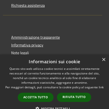
Richiesta assistenza
Amministrazione trasparente
Informativa privacy
Note legali
×
Dichiarazione di accessibilità
Informazioni sui cookie
Questo sito web utilizza cookie tecnici e assimilati strettamente
necessari al corretto funzionamento e alla navigazione del sito,
nonché un cookie tecnico analitico al solo fine di elaborare
informazioni statistiche, aggregate e anonime.
RSS
Copyright © 2026 • Comune di
Per maggiori dettagli, può consultare la cookie policy al seguente
link
Accessibilità
Cadeo • Powered by
Privacy
Municipium
Accesso
•
RIFIUTA TUTTO
ACCETTA TUTTO
Cookie
redazione
Mappa del sito
MOSTRA DETTAGLI