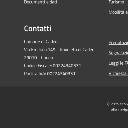
Documenti e dati
Turismo
Mobilità e
Contatti
Comune di Cadeo
Prenotaz
Via Emilia n.149 - Roveleto di Cadeo -
Segnalazi
29010 - Cadeo
Leggi le 
Codice Fiscale: 00224340331
Richiesta
Partita IVA: 00224340331
PEC:
comune.cadeo@sintranet.legalmail.it
Questo sito 
Centralino Unico: 0523.503311
alla navig