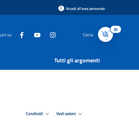
Accedi all'area personale
AI
uici su
Cerca
Tutti gli argomenti
Condividi
Vedi azioni