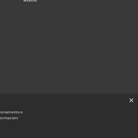
×
nzionamento e
nformazioni