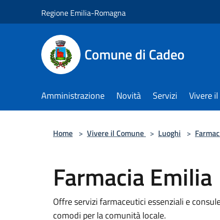
Salta al contenuto principale
Regione Emilia-Romagna
Comune di Cadeo
Amministrazione
Novità
Servizi
Vivere 
Home
>
Vivere il Comune
>
Luoghi
>
Farmac
Farmacia Emilia
Offre servizi farmaceutici essenziali e consul
comodi per la comunità locale.