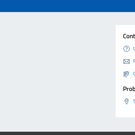
Cont
Prob