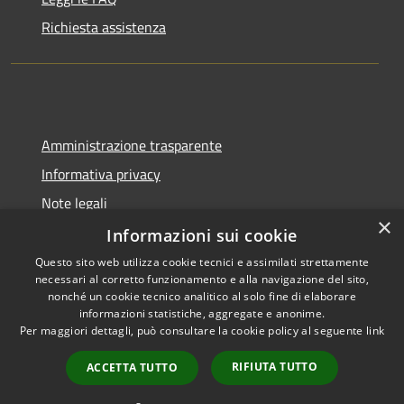
Richiesta assistenza
Amministrazione trasparente
Informativa privacy
Note legali
×
Dichiarazione di accessibilità
Informazioni sui cookie
Questo sito web utilizza cookie tecnici e assimilati strettamente
necessari al corretto funzionamento e alla navigazione del sito,
nonché un cookie tecnico analitico al solo fine di elaborare
informazioni statistiche, aggregate e anonime.
RSS
Copyright © 2026 • Comune di
Per maggiori dettagli, può consultare la cookie policy al seguente
link
Accessibilità
Cadeo • Powered by
Privacy
Municipium
Accesso
•
RIFIUTA TUTTO
ACCETTA TUTTO
Cookie
redazione