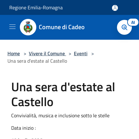
Salta al contenuto principale
Regione Emilia-Romagna
AI
Comune di Cadeo
Home
>
Vivere il Comune
>
Eventi
>
Una sera d'estate al Castello
Una sera d'estate al
Castello
Convivialità, musica e inclusione sotto le stelle
Data inizio :