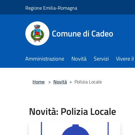
Salta al contenuto principale
Regione Emilia-Romagna
Comune di Cadeo
Amministrazione
Novità
Servizi
Vivere 
Home
>
Novità
>
Polizia Locale
Novità: Polizia Locale