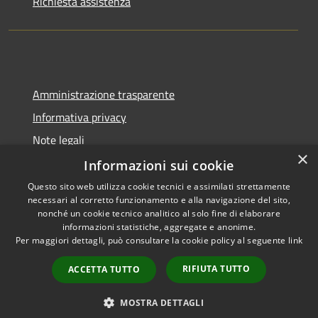
Richiesta assistenza
Amministrazione trasparente
Informativa privacy
Note legali
×
Dichiarazione di accessibilità
Informazioni sui cookie
Questo sito web utilizza cookie tecnici e assimilati strettamente
necessari al corretto funzionamento e alla navigazione del sito,
nonché un cookie tecnico analitico al solo fine di elaborare
informazioni statistiche, aggregate e anonime.
RSS
Copyright © 2026 • Comune di
Per maggiori dettagli, può consultare la cookie policy al seguente
link
Accessibilità
Cadeo • Powered by
Privacy
Municipium
Accesso
•
RIFIUTA TUTTO
ACCETTA TUTTO
Cookie
redazione
Mappa del sito
MOSTRA DETTAGLI