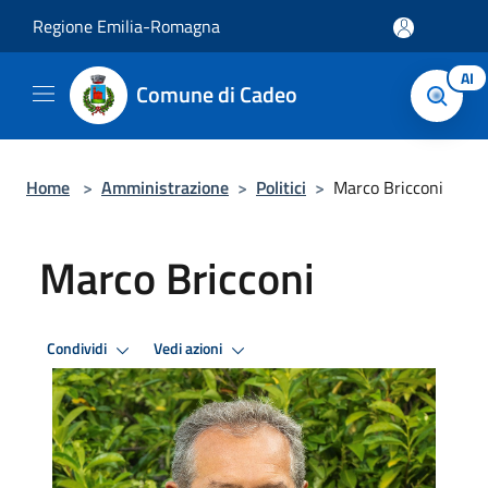
Salta al contenuto principale
Regione Emilia-Romagna
AI
Comune di Cadeo
Home
>
Amministrazione
>
Politici
>
Marco Bricconi
Marco Bricconi
Condividi
Vedi azioni