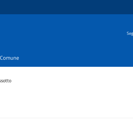
Seg
il Comune
ssotto