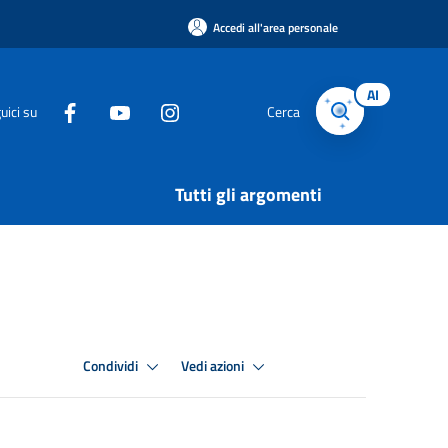
Accedi all'area personale
AI
uici su
Cerca
Tutti gli argomenti
Condividi
Vedi azioni