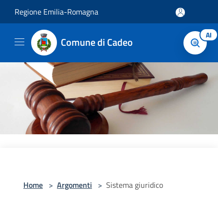
Salta al contenuto principale
Regione Emilia-Romagna
AI
Comune di Cadeo
Home
>
Argomenti
>
Sistema giuridico