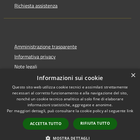
Richiesta assistenza
Amministrazione trasparente
Informativa privacy
Note legali
×
Dichiarazione di accessibilità
Informazioni sui cookie
Questo sito web utilizza cookie tecnici e assimilati strettamente
necessari al corretto funzionamento e alla navigazione del sito,
nonché un cookie tecnico analitico al solo fine di elaborare
informazioni statistiche, aggregate e anonime.
RSS
Copyright © 2026 • Comune di
Per maggiori dettagli, può consultare la cookie policy al seguente
link
Accessibilità
Cadeo • Powered by
Privacy
Municipium
Accesso
•
RIFIUTA TUTTO
ACCETTA TUTTO
Cookie
redazione
Mappa del sito
MOSTRA DETTAGLI