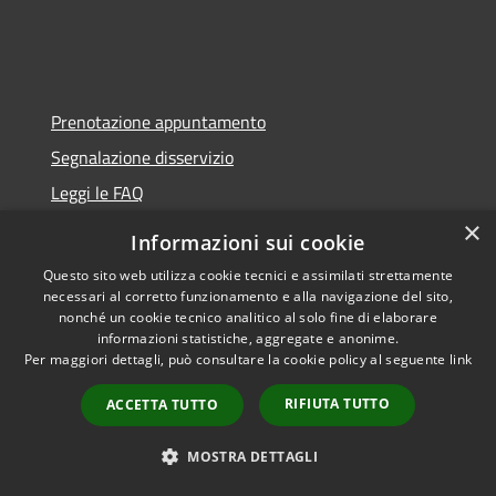
Prenotazione appuntamento
Segnalazione disservizio
Leggi le FAQ
×
Richiesta assistenza
Informazioni sui cookie
Questo sito web utilizza cookie tecnici e assimilati strettamente
necessari al corretto funzionamento e alla navigazione del sito,
nonché un cookie tecnico analitico al solo fine di elaborare
informazioni statistiche, aggregate e anonime.
Per maggiori dettagli, può consultare la cookie policy al seguente
link
Amministrazione trasparente
RIFIUTA TUTTO
ACCETTA TUTTO
Informativa privacy
Note legali
MOSTRA DETTAGLI
Dichiarazione di accessibilità